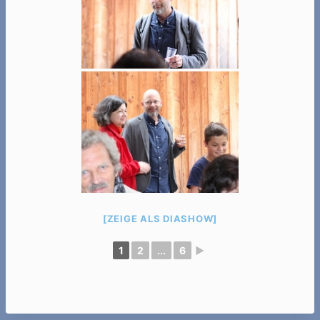
[ZEIGE ALS DIASHOW]
1
2
...
6
►