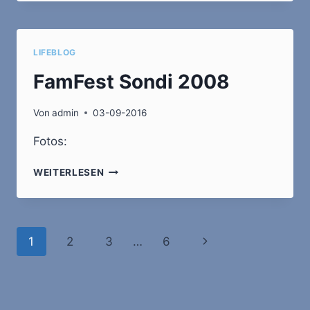
2009
LIFEBLOG
FamFest Sondi 2008
Von
admin
03-09-2016
Fotos:
FAMFEST
WEITERLESEN
SONDI
2008
Seitennavigation
Nächste
1
2
3
…
6
Seite