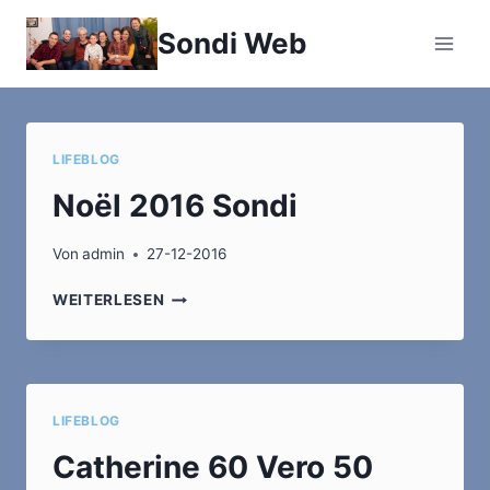
Zum
Sondi Web
Inhalt
springen
LIFEBLOG
Noël 2016 Sondi
Von
admin
27-12-2016
NOËL
WEITERLESEN
2016
SONDI
LIFEBLOG
Catherine 60 Vero 50