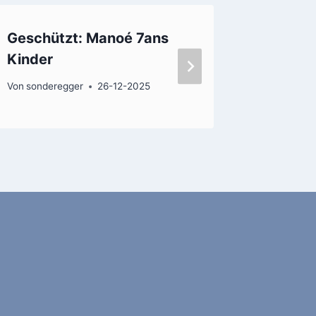
Geschützt: Manoé 7ans
FamFes
Kinder
Von
admin
Von
sonderegger
26-12-2025