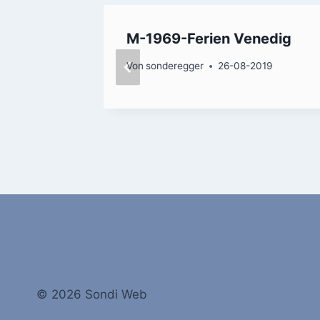
M-1969-Ferien Venedig
019
Von
sonderegger
26-08-2019
© 2026 Sondi Web