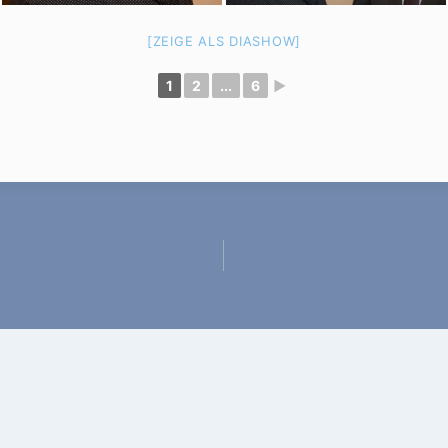
[ZEIGE ALS DIASHOW]
1
2
...
6
►
gation