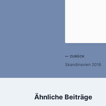
Beitragsnavi
ZURÜCK
Skandinavien 2016
Ähnliche Beiträge