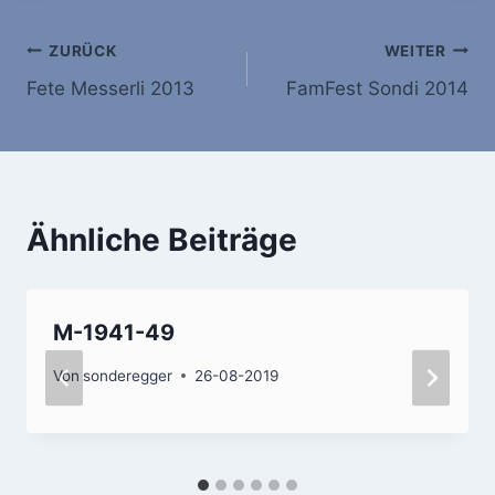
Beitragsnavigation
ZURÜCK
WEITER
Fete Messerli 2013
FamFest Sondi 2014
Ähnliche Beiträge
M-1941-49
Von
sonderegger
26-08-2019