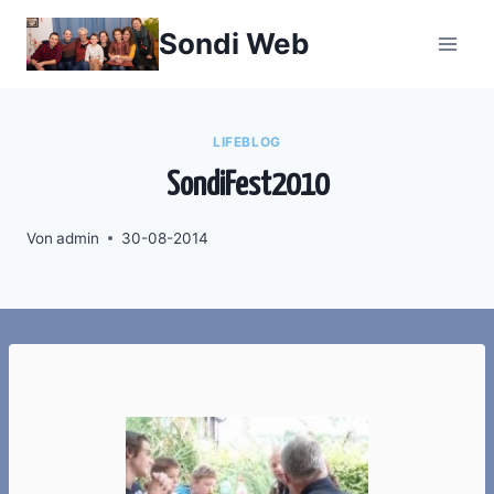
Zum
Sondi Web
Inhalt
springen
LIFEBLOG
SondiFest2010
Von
admin
30-08-2014