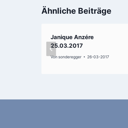
Ähnliche Beiträge
rbad
Janique Anzére
25.03.2017
023
Von
sonderegger
26-03-2017