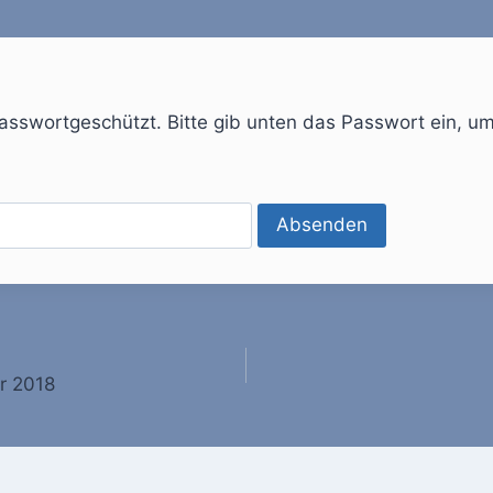
 passwortgeschützt. Bitte gib unten das Passwort ein, u
gation
r 2018