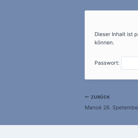
Dieser Inhalt ist
können.
Passwort:
Beitragsnavi
ZURÜCK
Manoé 26. Spetembe