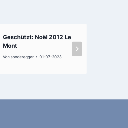
Geschützt: Noël 2012 Le
FamFes
Mont
Von
sonder
Von
sonderegger
01-07-2023