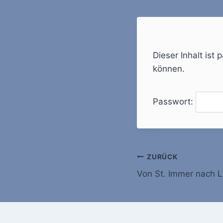
Dieser Inhalt ist
können.
Passwort:
Beitragsnavi
ZURÜCK
Von St. Immer nach 