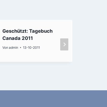
Geschützt: Tagebuch
Biel – 
Canada 2011
– Magg
Von
admin
13-10-2011
Von
admin