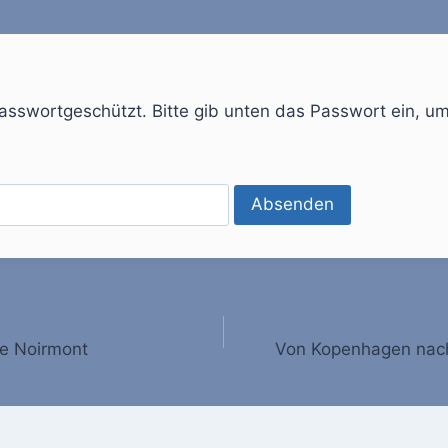
 passwortgeschützt. Bitte gib unten das Passwort ein, u
gation
Le Noirmont
Von Kopenhagen nach