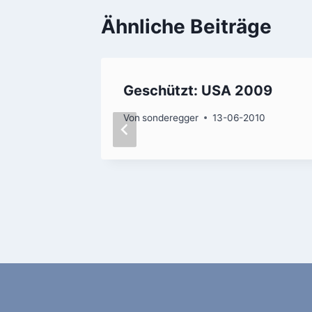
Ähnliche Beiträge
berg
Geschützt: USA 2009
010
Von
sonderegger
13-06-2010