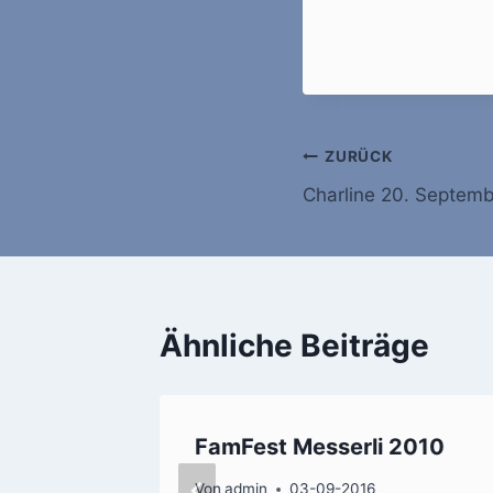
Beitragsnavi
ZURÜCK
Charline 20. Septem
Ähnliche Beiträge
FamFest Messerli 2010
019
Von
admin
03-09-2016