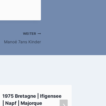
WEITER
Manoé 7ans Kinder
1975 Bretagne | Ifigensee
Geschüt
| Napf | Majorque
Septem