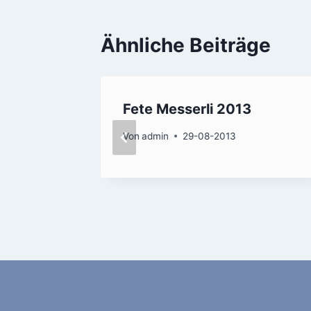
Ähnliche Beiträge
2022
Fete Messerli 2013
022
Von
admin
29-08-2013