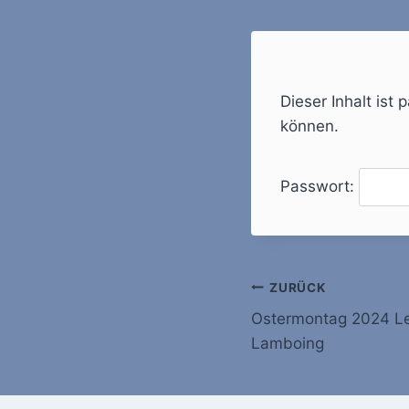
Dieser Inhalt ist
können.
Passwort:
Beitragsnavi
ZURÜCK
Ostermontag 2024 Le
Lamboing