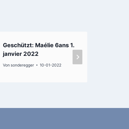
Geschützt: Maélie 6ans 1.
FamFes
janvier 2022
Von
admin
Von
sonderegger
10-01-2022