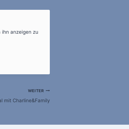
m ihn anzeigen zu
WEITER
al mit Charline&Family