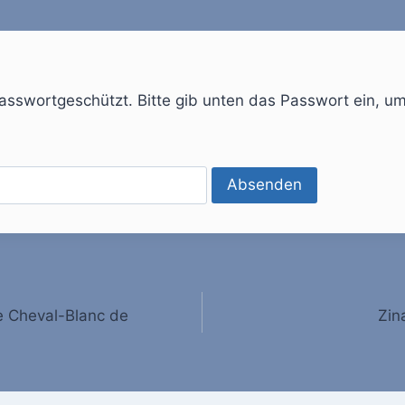
 passwortgeschützt. Bitte gib unten das Passwort ein, u
gation
 Cheval-Blanc de
Zin